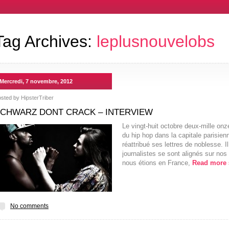
Tag Archives:
leplusnouvelobs
Mercredi, 7 novembre, 2012
osted by
HipsterTriber
CHWARZ DONT CRACK – INTERVIEW
Le vingt-huit octobre deux-mille on
du hip hop dans la capitale parisienne
réattribué ses lettres de noblesse. I
journalistes se sont alignés sur nos
nous étions en France,
Read more
No comments