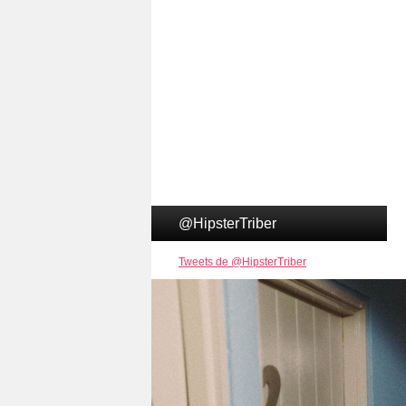
@HipsterTriber
Tweets de @HipsterTriber