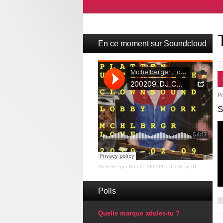
En ce moment sur Soundcloud
P
S
Michelberger Hotel
·
200209_DJ_CS_pt.01
Polls
Quelle marque adules-tu ?