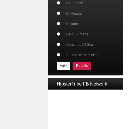
Paul Smith
Dr Pepper
Kitsuné
Heidi Slimane
Converse All Star
Aucune d'entre-elles
Results
HipsterTribe FB Network