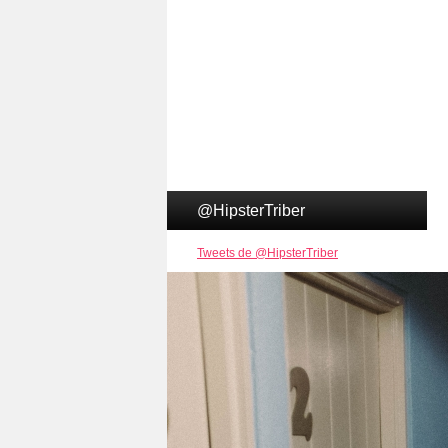
@HipsterTriber
Tweets de @HipsterTriber