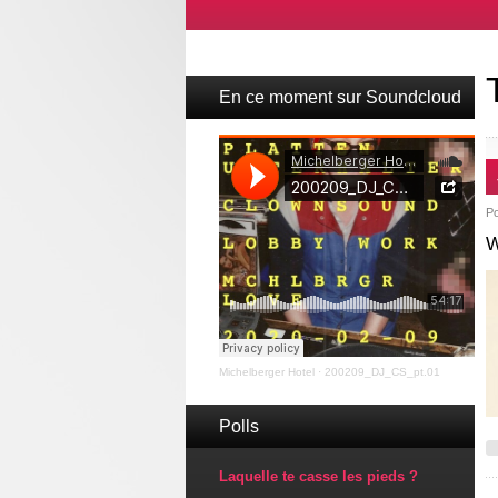
En ce moment sur Soundcloud
P
W
Michelberger Hotel
·
200209_DJ_CS_pt.01
Polls
Laquelle te casse les pieds ?