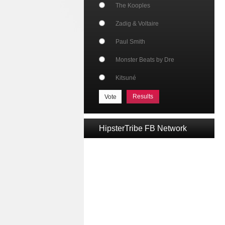
The Kooples
Zadig & Voltaire
Paul Smith
Monster Beats by Dre
Kitsuné
Results
HipsterTribe FB Network