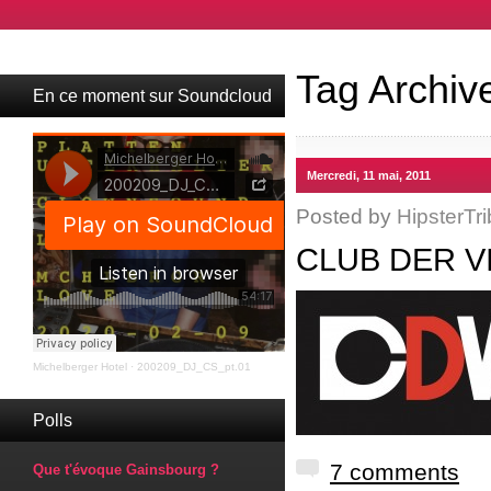
Tag Archiv
En ce moment sur Soundcloud
Mercredi, 11 mai, 2011
Posted by
HipsterTri
CLUB DER V
Michelberger Hotel
·
200209_DJ_CS_pt.01
Polls
7 comments
Que t'évoque Gainsbourg ?