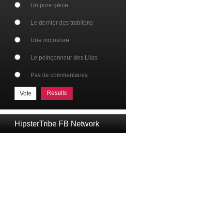
Un pure génie
Le dernier des trublions
Une imposture
Le poinçonneur des Lilas
Pas de commentaires
Results
HipsterTribe FB Network