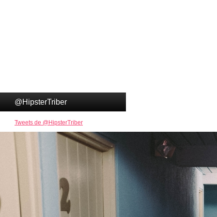
@HipsterTriber
Tweets de @HipsterTriber