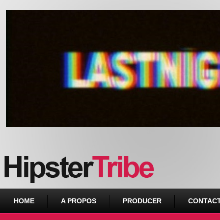
Urban webzine from Downtown
HOME
A PROPOS
PRODUCER
CONTAC