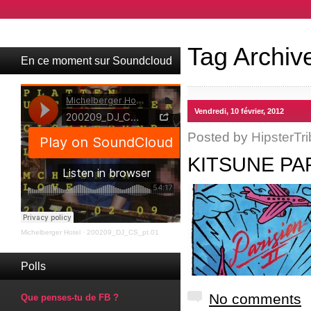
Tag Archiv
En ce moment sur Soundcloud
Vendredi, 10 février, 2012
Posted by
HipsterTri
KITSUNE PAR
Michelberger Hotel
·
200209_DJ_CS_pt.01
Polls
No comments
Que penses-tu de FB ?