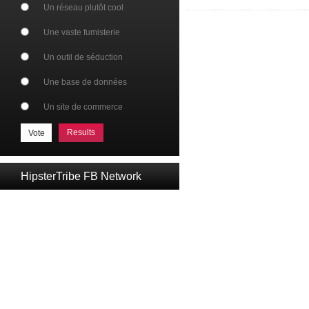
Un réseau plutôt cool
Une vaste fumisterie
Un outil de séduction
Une base de données
Un site de commerce
Results
HipsterTribe FB Network