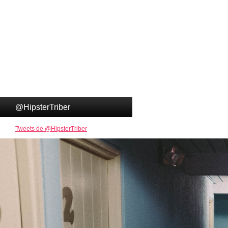
@HipsterTriber
Tweets de @HipsterTriber