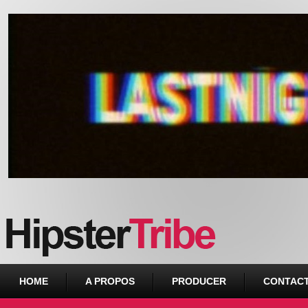
Urban webzine from Downtown
HOME
A PROPOS
PRODUCER
CONTAC