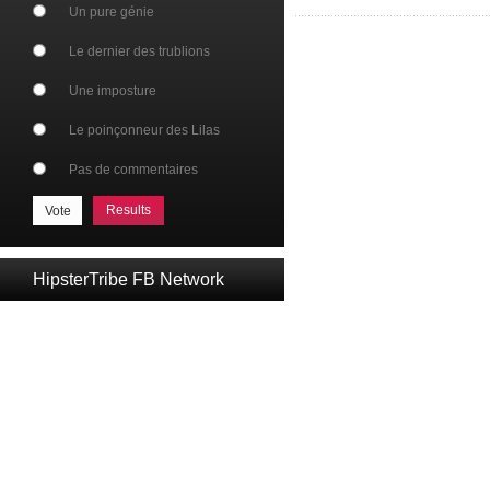
Un pure génie
Le dernier des trublions
Une imposture
Le poinçonneur des Lilas
Pas de commentaires
Results
HipsterTribe FB Network