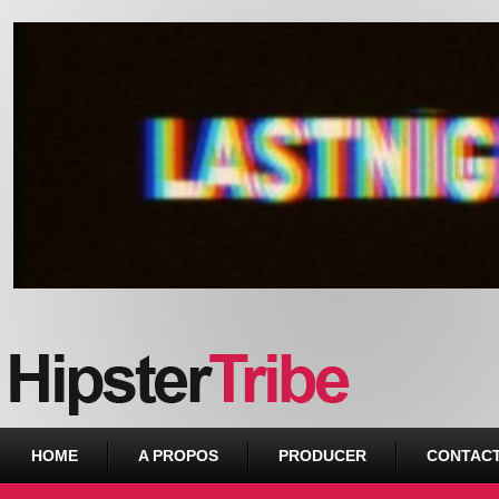
Urban webzine from Downtown
HOME
A PROPOS
PRODUCER
CONTAC