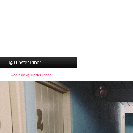
@HipsterTriber
Tweets de @HipsterTriber