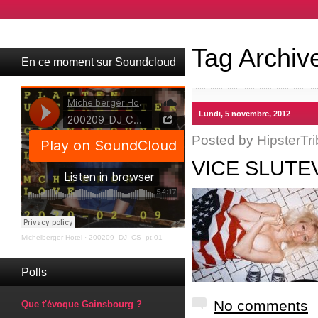
Tag Archiv
En ce moment sur Soundcloud
Lundi, 5 novembre, 2012
Posted by
HipsterTri
VICE SLUTE
Michelberger Hotel
·
200209_DJ_CS_pt.01
Polls
No comments
Que t'évoque Gainsbourg ?