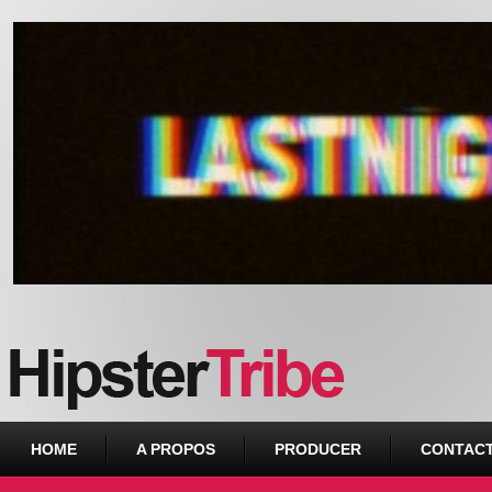
Urban webzine from Downtown
HOME
A PROPOS
PRODUCER
CONTAC