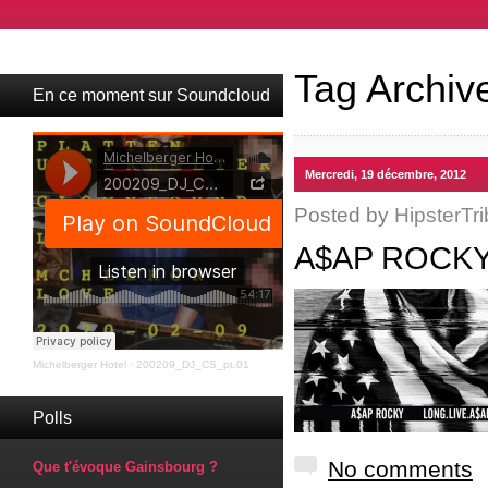
Tag Archiv
En ce moment sur Soundcloud
Mercredi, 19 décembre, 2012
Posted by
HipsterTri
A$AP ROCKY
Michelberger Hotel
·
200209_DJ_CS_pt.01
Polls
No comments
Que t'évoque Gainsbourg ?