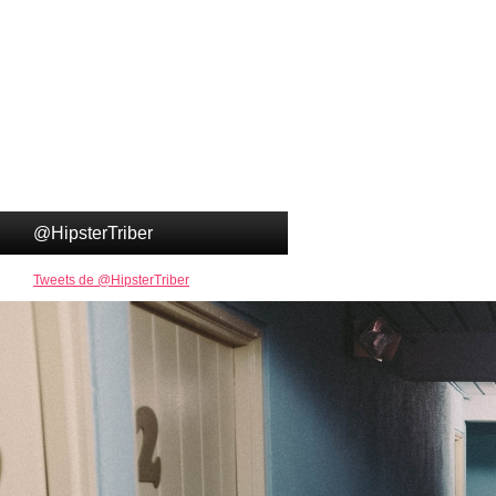
@HipsterTriber
Tweets de @HipsterTriber