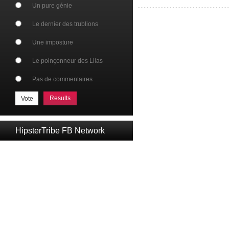
Un pure génie
Le dernier des trublions
Une imposture
Le poinçonneur des Lilas
Pas de commentaires
Results
HipsterTribe FB Network