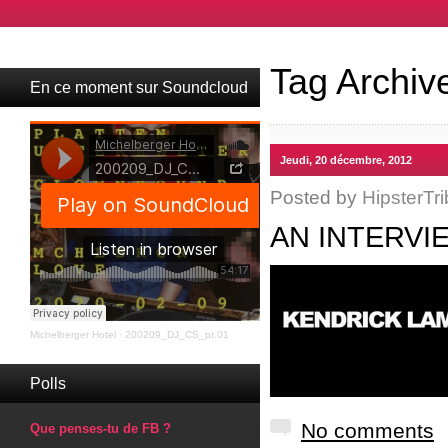
Tag Archiv
En ce moment sur Soundcloud
Jeudi, 20 décembre, 2012
Posted by
HipsterTri
AN INTERVI
Michelberger Hotel
·
200209_DJ_CS_pt.01
Polls
No comments
Que penses-tu de FB ?