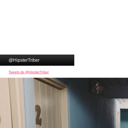
@HipsterTriber
Tweets de @HipsterTriber