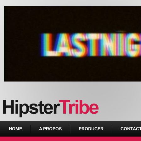
Urban webzine from Downtown
HOME
A PROPOS
PRODUCER
CONTAC