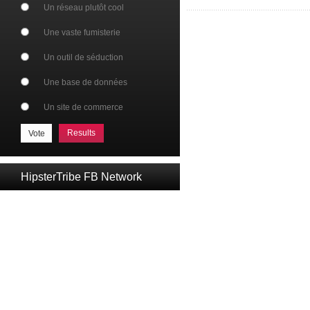
Un réseau plutôt cool
Une vaste fumisterie
Un outil de séduction
Une base de données
Un site de commerce
Results
HipsterTribe FB Network