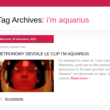
Tag Archives:
i’m aquarius
Mercredi, 18 décembre, 2013
osted by
HipsterTriber
ETRONOMY DEVOILE LE CLIP I’M AQUARIUS
En attendant la sortie de "Love Lett
Metonomy, porté par sa tête pensant
prévue pour le 10 mars prochain via 
Aquarius" est désormais en ligne. U
sources
Read more
>
No comments