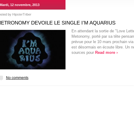
Mardi, 12 novembre, 2013
osted by
HipsterTriber
ETRONOMY DEVOILE LE SINGLE I’M AQUARIUS
En attendant la sortie de "Love Lett
Metonomy, porté par sa tête pensant
prévue pour le 10 mars prochain via
est désormais en écoute libre. Un n
sources pour
Read more
>
No comments