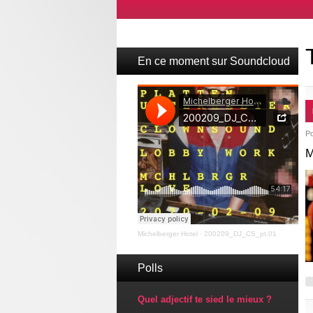
En ce moment sur Soundcloud
P
M
Michelberger Hotel
·
200209_DJ_CS_pt.01
Polls
Quel adjectif te sied le mieux ?