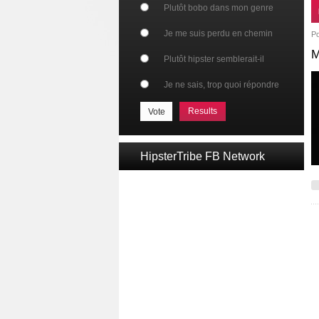
Plutôt bobo dans mon genre
Je me suis perdu en chemin
P
M
Plutôt hipster semblerait-il
Je ne sais, trop quoi répondre
Results
HipsterTribe FB Network