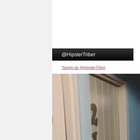
@HipsterTriber
Tweets de @HipsterTriber