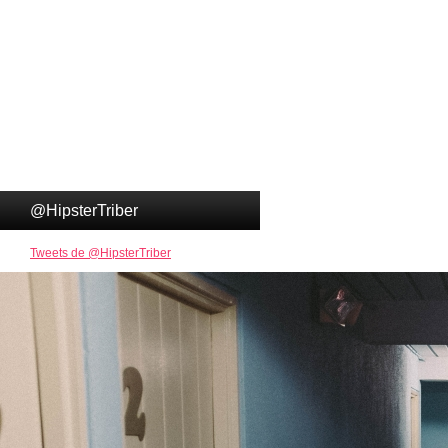
@HipsterTriber
Tweets de @HipsterTriber