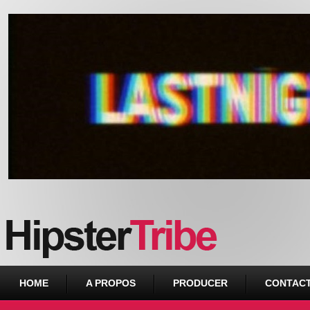
Urban webzine from Downtown
HOME
A PROPOS
PRODUCER
CONTAC