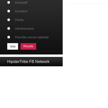
Exhaustif
Excellent
Pointu
Irrévérencieux
Peut être encore optimisé
Results
HipsterTribe FB Network