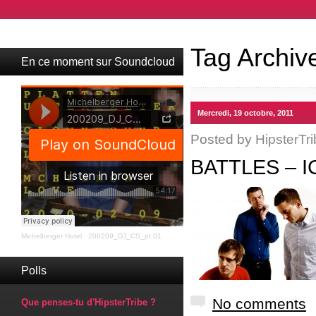
Tag Archiv
En ce moment sur Soundcloud
Mercredi, 19 octobre, 2011
Posted by
HipsterTri
BATTLES – 
Michelberger Hotel
·
200209_DJ_CS_pt.01
Polls
No comments
Que penses-tu d'HipsterTribe ?