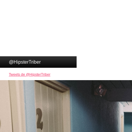
@HipsterTriber
Tweets de @HipsterTriber