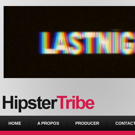
Urban webzine from Downtown
HOME
A PROPOS
PRODUCER
CONTAC