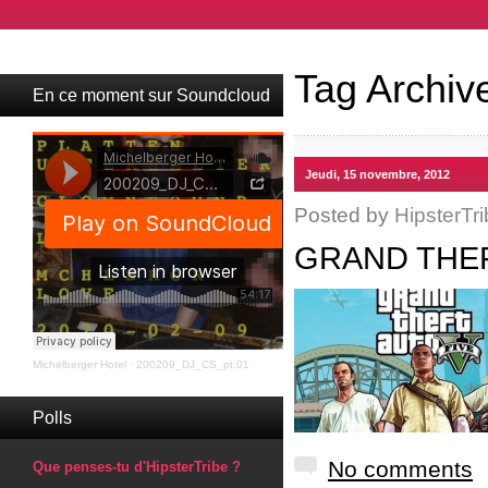
Tag Archiv
En ce moment sur Soundcloud
Jeudi, 15 novembre, 2012
Posted by
HipsterTri
GRAND THEF
Michelberger Hotel
·
200209_DJ_CS_pt.01
Polls
No comments
Que penses-tu d'HipsterTribe ?