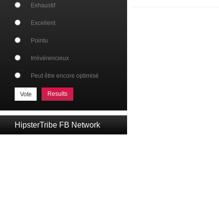
Exhaustif
Excellent
Pointu
Irrévérencieux
Peut être encore optimisé
Results
HipsterTribe FB Network