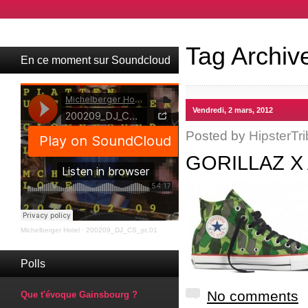
Tag Archiv
En ce moment sur Soundcloud
Vendredi, 2 mars, 2012
Posted by
HipsterTri
GORILLAZ X
Michelberger Hotel
·
200209_DJ_CS_pt.01
Polls
No comments
Que t'évoque Gainsbourg ?