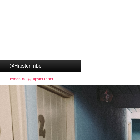
@HipsterTriber
Tweets de @HipsterTriber