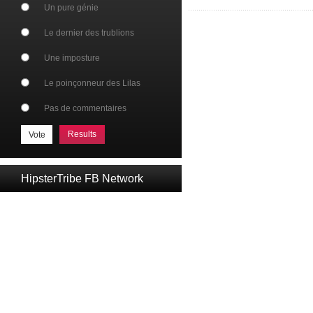
Un pure génie
Le dernier des trublions
Une imposture
Le poinçonneur des Lilas
Pas de commentaires
Results
HipsterTribe FB Network