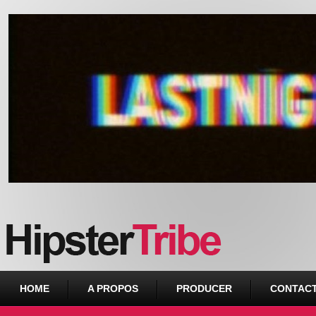
Urban webzine from Downtown
HOME
A PROPOS
PRODUCER
CONTAC