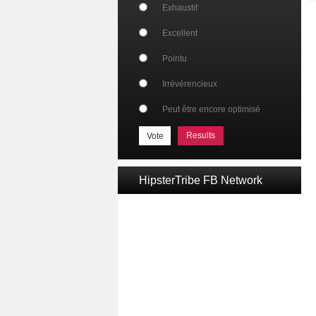
Exhaustif
Excellent
Pointu
Irrévérencieux
Peut être encore optimisé
Results
HipsterTribe FB Network