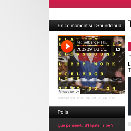
En ce moment sur Soundcloud
P
L
T
Michelberger Hotel
·
200209_DJ_CS_pt.01
Polls
Que penses-tu d'HipsterTribe ?