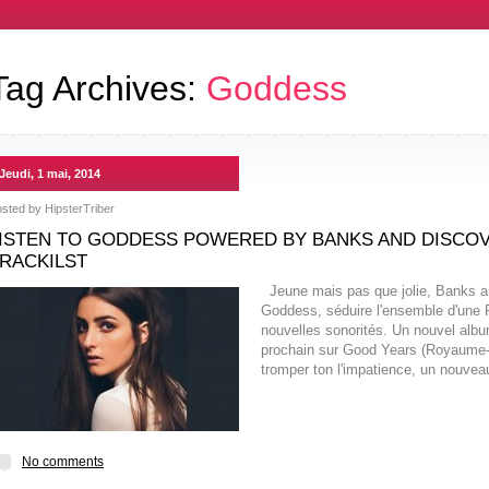
Tag Archives:
Goddess
Jeudi, 1 mai, 2014
osted by
HipsterTriber
ISTEN TO GODDESS POWERED BY BANKS AND DISCO
RACKILST
Jeune mais pas que jolie, Banks a 
Goddess, séduire l'ensemble d'une 
nouvelles sonorités. Un nouvel alb
prochain sur Good Years (Royaume-Un
tromper ton l'impatience, un nouveau 
No comments