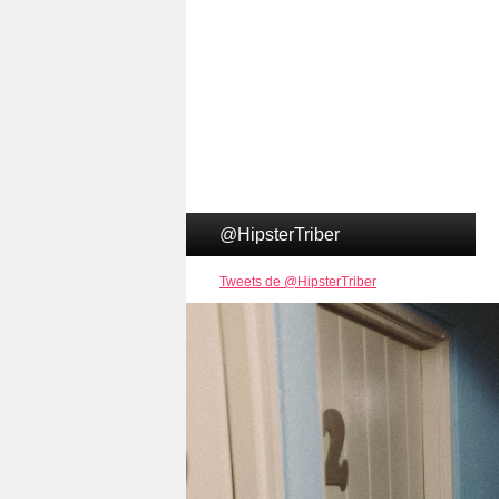
@HipsterTriber
Tweets de @HipsterTriber