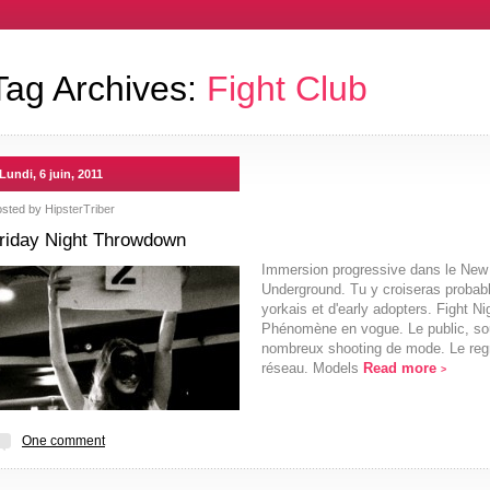
Tag Archives:
Fight Club
Lundi, 6 juin, 2011
osted by
HipsterTriber
riday Night Throwdown
Immersion progressive dans le New Y
Underground. Tu y croiseras probab
yorkais et d'early adopters. Fight 
Phénomène en vogue. Le public, souv
nombreux shooting de mode. Le regr
réseau. Models
Read more
>
One comment