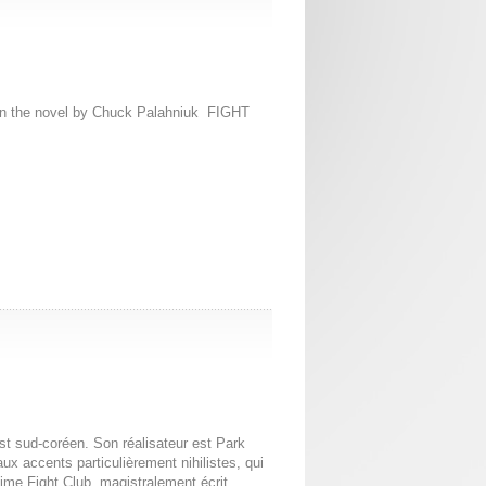
on the novel by Chuck Palahniuk FIGHT
st sud-coréen. Son réalisateur est Park
x accents particulièrement nihilistes, qui
lime Fight Club, magistralement écrit,