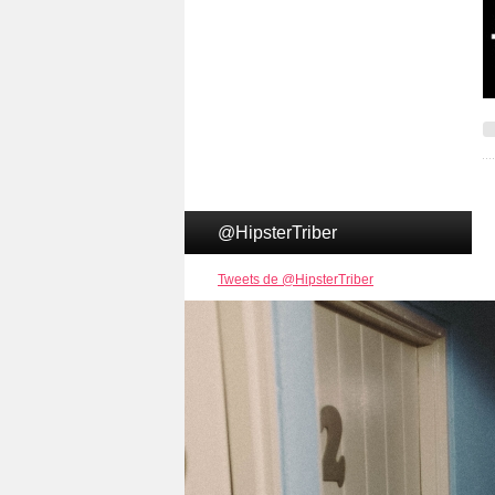
@HipsterTriber
Tweets de @HipsterTriber