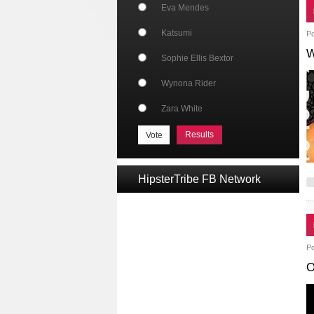
Eva Mendes
Katsumi
P
W
Sophie Ellis Bextor
Wynona Rider
Zara White
Results
HipsterTribe FB Network
P
O