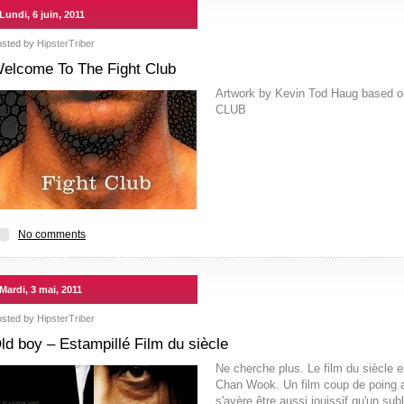
Lundi, 6 juin, 2011
osted by
HipsterTriber
elcome To The Fight Club
Artwork by Kevin Tod Haug based 
CLUB
No comments
Mardi, 3 mai, 2011
osted by
HipsterTriber
ld boy – Estampillé Film du siècle
Ne cherche plus. Le film du siècle e
Chan Wook. Un film coup de poing au
s'avère être aussi jouissif qu'un sub