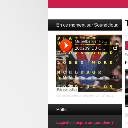
En ce moment sur Soundcloud
P
F
Michelberger Hotel
·
200209_DJ_CS_pt.01
Polls
Laquelle t'inspire au quotidien ?