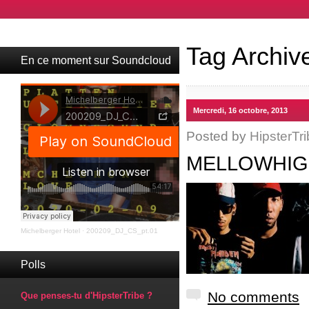
Tag Archiv
En ce moment sur Soundcloud
Mercredi, 16 octobre, 2013
Posted by
HipsterTri
MELLOWHIG
Michelberger Hotel
·
200209_DJ_CS_pt.01
Polls
No comments
Que penses-tu d'HipsterTribe ?