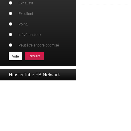
Exhaustif
Excellent
Pointu
Irrévérencieux
Peut être encore optimisé
Results
HipsterTribe FB Network