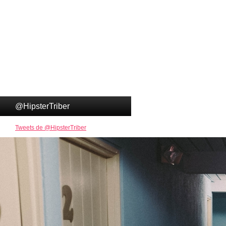
@HipsterTriber
Tweets de @HipsterTriber