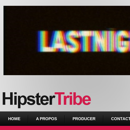
Urban webzine from Downtown
HOME
A PROPOS
PRODUCER
CONTAC