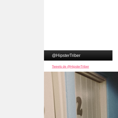
@HipsterTriber
Tweets de @HipsterTriber