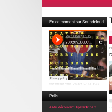
En ce moment sur Soundcloud
P
D
Michelberger Hotel
·
200209_DJ_CS_pt.01
Polls
As-tu découvert HipsterTribe ?