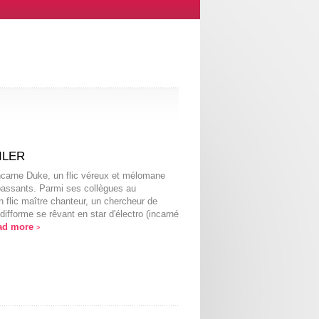
ILER
carne Duke, un flic véreux et mélomane
s passants. Parmi ses collègues au
 flic maître chanteur, un chercheur de
ifforme se rêvant en star d'électro (incarné
ad more
>