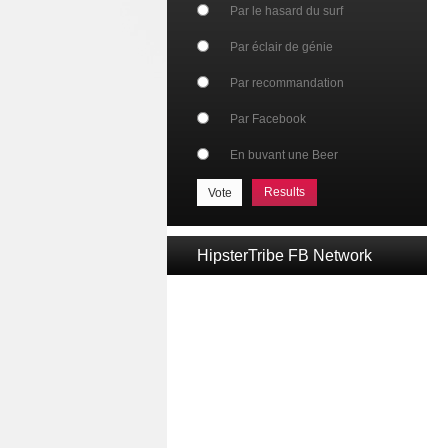
Par le hasard du surf
Par éclair de génie
Par recommandation
Par Facebook
En buvant une Beer
Results
HipsterTribe FB Network