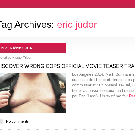
Tag Archives:
eric judor
Jeudi, 6 février, 2014
osted by
HipsterTriber
ISCOVER WRONG COPS OFFICIAL MOVIE TEASER TRA
Los Angeles 2014, Mark Burnham in
qui deale de l’herbe et terrorise le
commissariat : un obsédé sexuel, un
trésor au passé douteux, un borgne d
par Eric Judor). Un système fait
Re
No comments