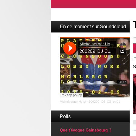
En ce moment sur Soundcloud
P
S
Michelberger Hotel
·
200209_DJ_CS_pt.01
Polls
Que t'évoque Gainsbourg ?