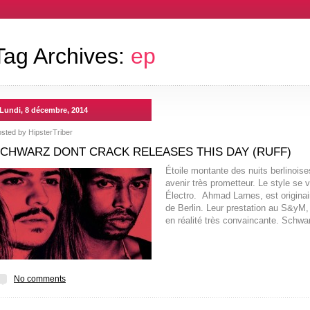
Tag Archives:
ep
Lundi, 8 décembre, 2014
osted by
HipsterTriber
CHWARZ DONT CRACK RELEASES THIS DAY (RUFF)
Étoile montante des nuits berlinois
avenir très prometteur. Le style se 
Électro. Ahmad Larnes, est origina
de Berlin. Leur prestation au S&yM, 
en réalité très convaincante. Schw
No comments