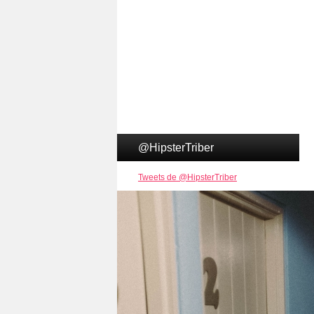
@HipsterTriber
Tweets de @HipsterTriber