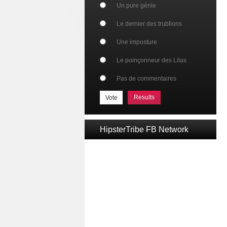
Un pure génie
Le dernier des trublions
Une imposture
Le poinçonneur des Lilas
Pas de commentaires
Results
HipsterTribe FB Network