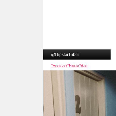
@HipsterTriber
Tweets de @HipsterTriber