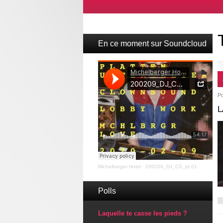
En ce moment sur Soundcloud
P
L
Michelberger Hotel
·
200209_DJ_CS_pt.01
Polls
Laquelle te casse les pieds ?