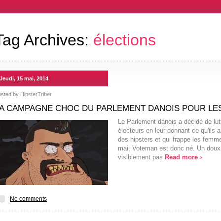
Tag Archives:
élections
Jeudi, 15 mai, 2014
osted by
HipsterTriber
A CAMPAGNE CHOC DU PARLEMENT DANOIS POUR L
Le Parlement danois a décidé de lutt
électeurs en leur donnant ce qu'ils 
des hipsters et qui frappe les femme
mai, Voteman est donc né. Un doux 
visiblement pas
Read more
>
No comments