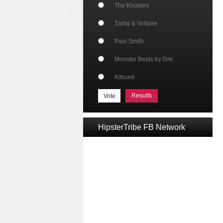
The Kooples
Zadig & Voltaire
Paul Smith
Monster Beats by Dre
Kitsuné
Results
HipsterTribe FB Network