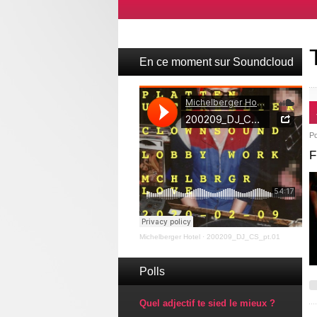
En ce moment sur Soundcloud
P
F
Michelberger Hotel
·
200209_DJ_CS_pt.01
Polls
Quel adjectif te sied le mieux ?