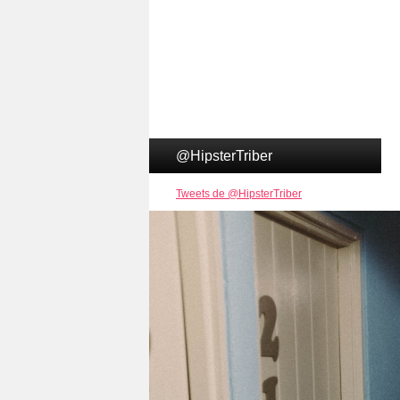
@HipsterTriber
Tweets de @HipsterTriber