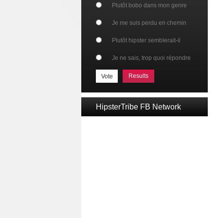
Plutôt bobo dans mon genre
Je me suis perdu en chemin
Plutôt hipster semblerait-il
Je ne sais, trop quoi répondre
Results
HipsterTribe FB Network