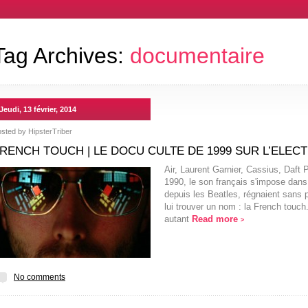
Tag Archives:
documentaire
Jeudi, 13 février, 2014
osted by
HipsterTriber
RENCH TOUCH | LE DOCU CULTE DE 1999 SUR L’ELEC
Air, Laurent Garnier, Cassius, Daft
1990, le son français s'impose dans 
depuis les Beatles, régnaient sans p
lui trouver un nom : la French touch
autant
Read more
>
No comments