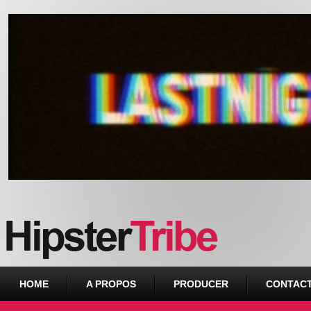
Urban webzine from Downtown
HOME
A PROPOS
PRODUCER
CONTAC