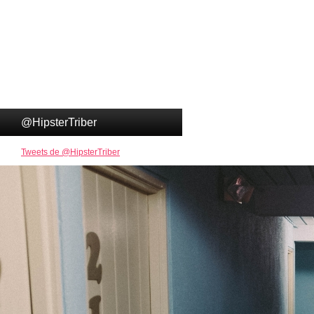
@HipsterTriber
Tweets de @HipsterTriber