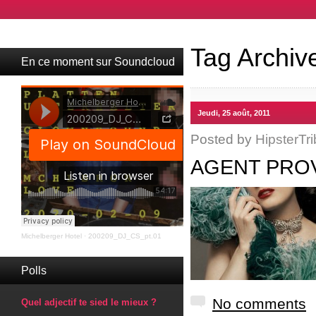
Tag Archiv
En ce moment sur Soundcloud
Jeudi, 25 août, 2011
Posted by
HipsterTri
AGENT PROV
Michelberger Hotel
·
200209_DJ_CS_pt.01
Polls
No comments
Quel adjectif te sied le mieux ?