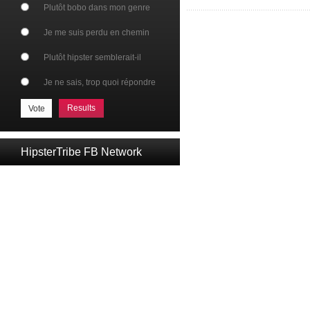
Plutôt bobo dans mon genre
Je me suis perdu en chemin
Plutôt hipster semblerait-il
Je ne sais, trop quoi répondre
Results
HipsterTribe FB Network