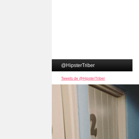
@HipsterTriber
Tweets de @HipsterTriber