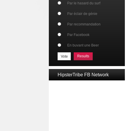
Par le hasard du surf
Par éclair de génie
Par recommandation
Par Facebook
En buvant une Beer
Results
HipsterTribe FB Network