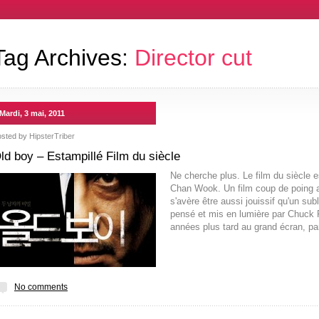
Tag Archives:
Director cut
Mardi, 3 mai, 2011
osted by
HipsterTriber
ld boy – Estampillé Film du siècle
Ne cherche plus. Le film du siècle e
Chan Wook. Un film coup de poing au
s'avère être aussi jouissif qu'un sub
pensé et mis en lumière par Chuck P
années plus tard au grand écran, p
No comments