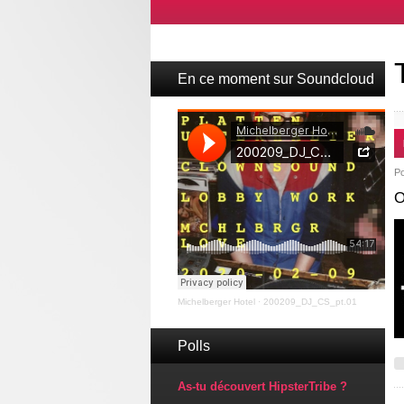
En ce moment sur Soundcloud
P
O
Michelberger Hotel
·
200209_DJ_CS_pt.01
Polls
As-tu découvert HipsterTribe ?