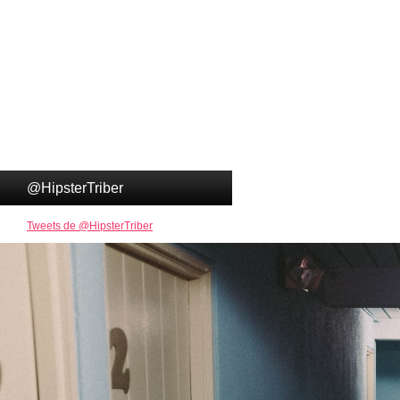
@HipsterTriber
Tweets de @HipsterTriber