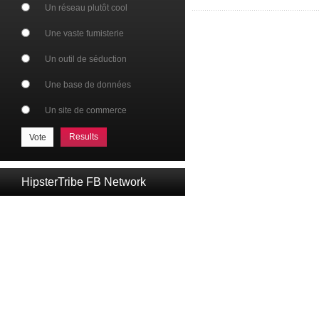
Un réseau plutôt cool
Une vaste fumisterie
Un outil de séduction
Une base de données
Un site de commerce
Results
HipsterTribe FB Network