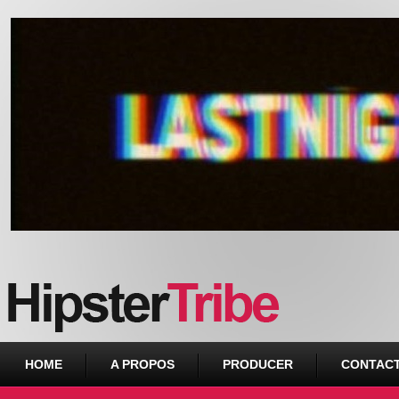
Urban webzine from Downtown
HOME
A PROPOS
PRODUCER
CONTAC