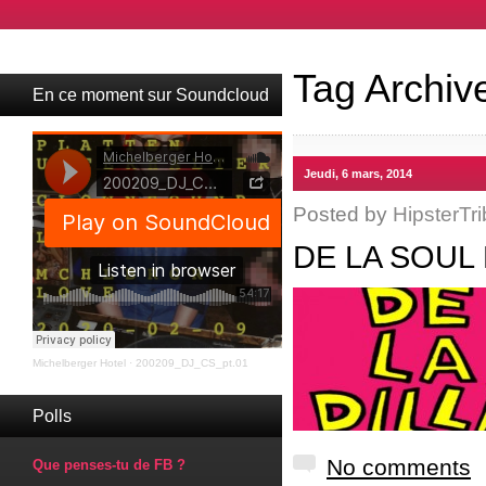
Tag Archiv
En ce moment sur Soundcloud
Jeudi, 6 mars, 2014
Posted by
HipsterTri
DE LA SOUL
Michelberger Hotel
·
200209_DJ_CS_pt.01
Polls
No comments
Que penses-tu de FB ?