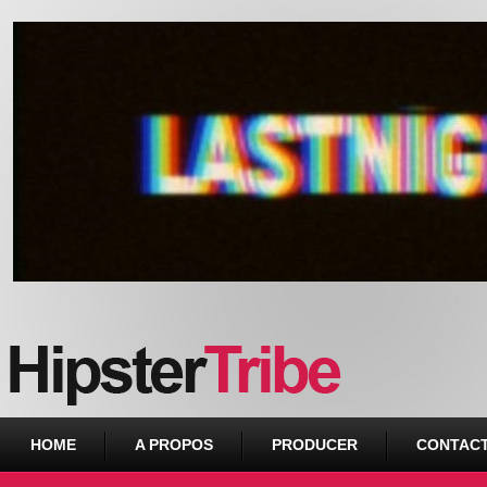
Urban webzine from Downtown
HOME
A PROPOS
PRODUCER
CONTAC