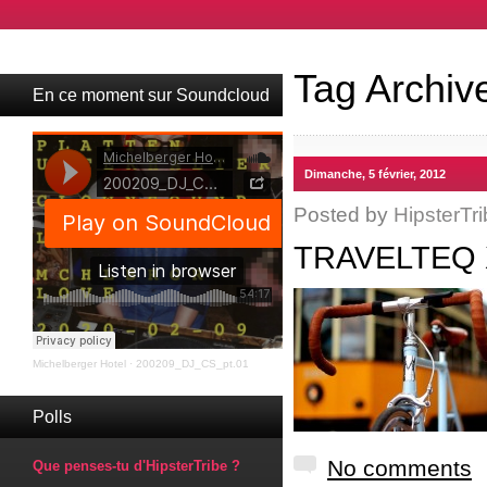
Tag Archiv
En ce moment sur Soundcloud
Dimanche, 5 février, 2012
Posted by
HipsterTri
TRAVELTEQ 
Michelberger Hotel
·
200209_DJ_CS_pt.01
Polls
No comments
Que penses-tu d'HipsterTribe ?