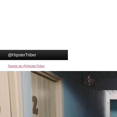
@HipsterTriber
Tweets de @HipsterTriber