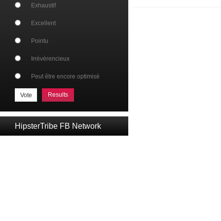
Exhaustif
Excellent
Pointu
Irrévérencieux
Peut être encore optimisé
Results
HipsterTribe FB Network