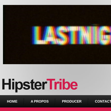
Urban webzine from Downtown
HOME
A PROPOS
PRODUCER
CONTAC