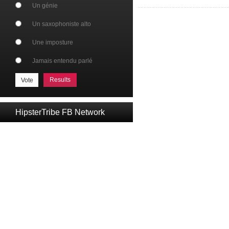
Un génie
Un saxophoniste alto
Une imposture
Jamais entendu parlé
Results
HipsterTribe FB Network