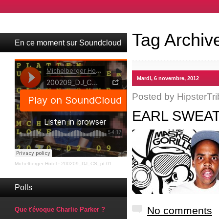
Tag Archiv
En ce moment sur Soundcloud
Mardi, 6 novembre, 2012
Posted by
HipsterTri
EARL SWEAT
Michelberger Hotel
·
200209_DJ_CS_pt.01
Polls
No comments
Que t'évoque Charlie Parker ?