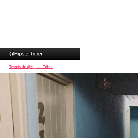
@HipsterTriber
Tweets de @HipsterTriber