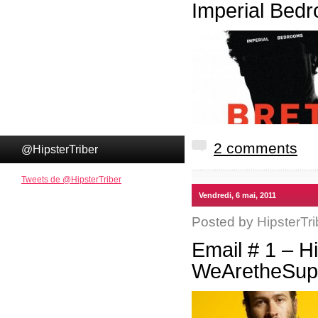
Imperial Bedr
2 comments
@HipsterTriber
Tweets de @HipsterTriber
Vendredi, 6 mai, 2011
Posted by
HipsterTri
Email # 1 – H
WeAretheSupe