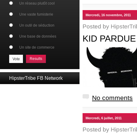
Un réseau plutôt cool
Une vaste fumisterie
Mercredi, 16 novembre, 2011
Posted by
HipsterTri
Un outil de séduction
KID PARDUE
Une base de données
Un site de commerce
Results
HipsterTribe FB Network
No comments
Mercredi, 6 juillet, 2011
Posted by
HipsterTri