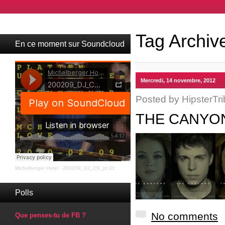
Tag Archiv
En ce moment sur Soundcloud
Mercredi, 14 novembre, 2012
Posted by
HipsterTri
THE CANYON
Michelberger Hotel
·
200209_DJ_CS_pt.01
Polls
No comments
Que penses-tu de FB ?