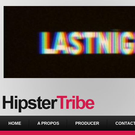
Urban webzine from Downtown
HOME
A PROPOS
PRODUCER
CONTAC