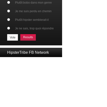
Plutôt bobo dans mon genre
Je me suis perdu en chemin
Plutôt hipster semblerait-il
Je ne sais, trop quoi répondre
Results
HipsterTribe FB Network