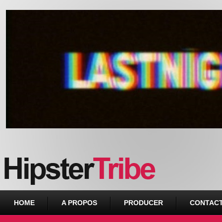
Urban webzine from Downtown
HOME
A PROPOS
PRODUCER
CONTAC