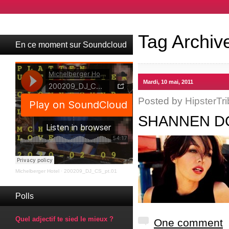
Tag Archiv
En ce moment sur Soundcloud
Mardi, 10 mai, 2011
Posted by
HipsterTri
SHANNEN D
Michelberger Hotel
·
200209_DJ_CS_pt.01
Polls
Quel adjectif te sied le mieux ?
One comment