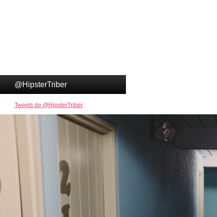
@HipsterTriber
Tweets de @HipsterTriber