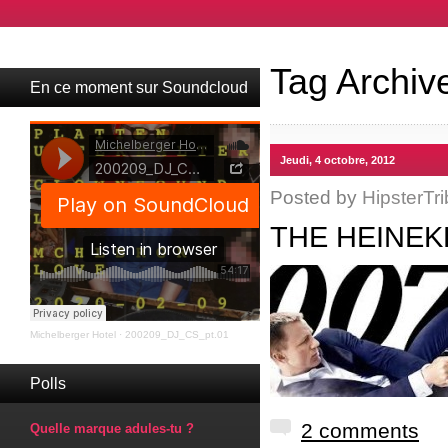
Tag Archiv
En ce moment sur Soundcloud
Jeudi, 4 octobre, 2012
Posted by
HipsterTri
THE HEINEK
Michelberger Hotel
·
200209_DJ_CS_pt.01
Polls
2 comments
Quelle marque adules-tu ?