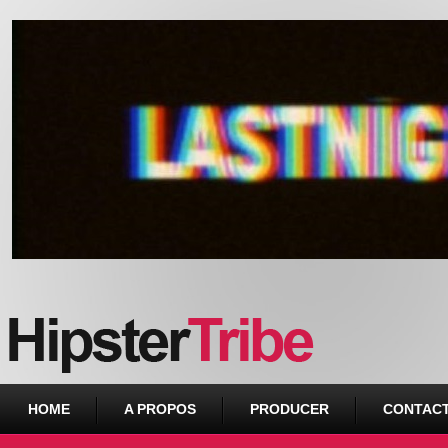
Urban webzine from Downtown
HOME
A PROPOS
PRODUCER
CONTAC