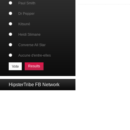
Paul Smith
Dr Pepper
Kitsuné
Heidi Slimane
Converse All Star
Aucune d'entre-elles
Results
HipsterTribe FB Network