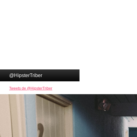
@HipsterTriber
Tweets de @HipsterTriber