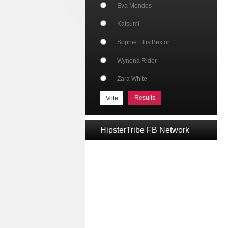
Eva Mendes
Katsumi
Sophie Ellis Bextor
Wynona Rider
Zara White
Results
HipsterTribe FB Network