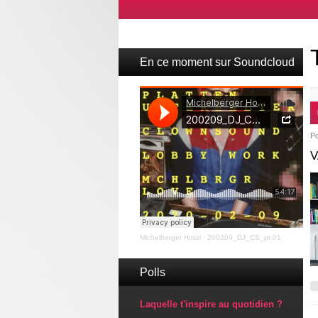
En ce moment sur Soundcloud
P
V
Michelberger Hotel
·
200209_DJ_CS_pt.01
Polls
Laquelle t'inspire au quotidien ?