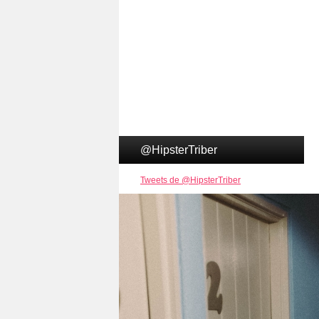
@HipsterTriber
Tweets de @HipsterTriber